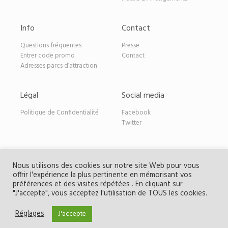
Info
Contact
Questions fréquentes
Presse
Entrer code promo
Contact
Adresses parcs d’attraction
Légal
Social media
Politique de Confidentialité
Facebook
Twitter
Nous utilisons des cookies sur notre site Web pour vous
offrir l'expérience la plus pertinente en mémorisant vos
Copyright Parcdeals.be
| Les offres distribuées
préférences et des visites répétées . En cliquant sur
exclusivement ne peuvent être publiées par des tiers sans
"J'accepte", vous acceptez l'utilisation de TOUS les cookies.
l'autorisation écrite de Parcdeals.be.
Réglages
J'accepte
une partie de