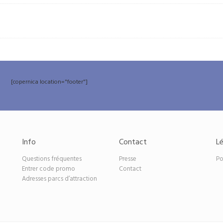
€
[copernica location="footer"]
Info
Contact
Lé
Questions fréquentes
Presse
Po
Entrer code promo
Contact
Adresses parcs d’attraction