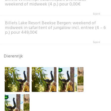
weekend of midweek (4 p.) pour 0,00€
Expiré
Billets Lake Resort Beekse Bergen: weekend of
midweek in safaritent of jungalow incl. entree (4 – 6
p.) pour 449,00€
Expiré
Dierenrijk