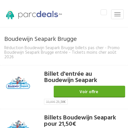
Toggle
Toggle
navigation
naviga
Boudewijn Seapark Brugge
Réduction Boudewijn Seapark Brugge billets pas cher - Promo
Boudewijn Seapark Brugge entrée - Tickets moins cher août
2026
Billet d'entrée au
Boudewijn Seapark
Voir offre
33,00€
21,50€
Billets Boudewijn Seapark
pour 21,50€