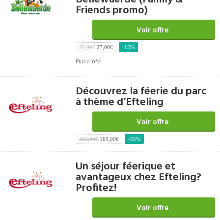
Friends promo)
Voir offre
32,00€
27,00€
-15%
Plus d'infos
Découvrez la féerie du parc
à thème d’Efteling
Voir offre
260,00€
169,00€
-35%
Un séjour féerique et
avantageux chez Efteling?
Profitez!
Voir offre