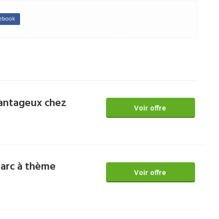
cebook
vantageux chez
Voir offre
parc à thème
Voir offre