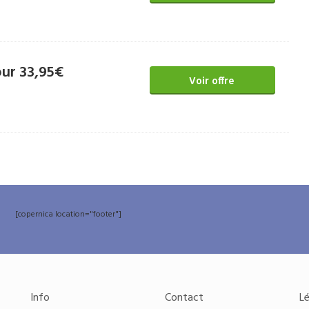
our 33,95€
Voir offre
[copernica location="footer"]
Info
Contact
Lé