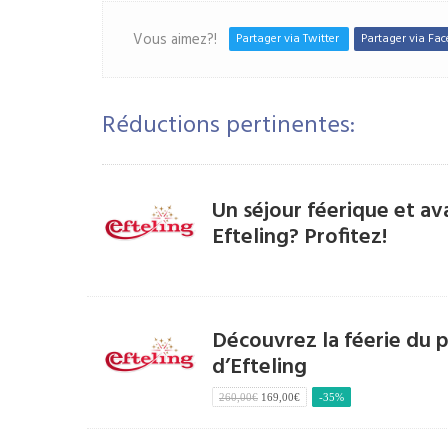
Vous aimez?!
Partager via Twitter
Partager via Fa
Réductions pertinentes:
Un séjour féerique et a
Efteling? Profitez!
Découvrez la féerie du 
d’Efteling
260,00€
169,00€
-35%