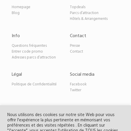
Homepage
Topdeals
Blog
Parcs d’attraction
Hôtels & Arrangements
Info
Contact
Questions fréquentes
Presse
Entrer code promo
Contact
Adresses parcs d’attraction
Légal
Social media
Politique de Confidentialité
Facebook
Twitter
Nous utilisons des cookies sur notre site Web pour vous
offrir l'expérience la plus pertinente en mémorisant vos
Copyright Parcdeals.be
| Les offres distribuées
préférences et des visites répétées . En cliquant sur
exclusivement ne peuvent être publiées par des tiers sans
"J'accepte", vous acceptez l'utilisation de TOUS les cookies.