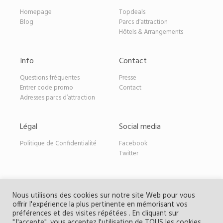
Homepage
Topdeals
Blog
Parcs d’attraction
Hôtels & Arrangements
Info
Contact
Questions fréquentes
Presse
Entrer code promo
Contact
Adresses parcs d’attraction
Légal
Social media
Politique de Confidentialité
Facebook
Twitter
Nous utilisons des cookies sur notre site Web pour vous
offrir l'expérience la plus pertinente en mémorisant vos
Copyright Parcdeals.be
| Les offres distribuées
préférences et des visites répétées . En cliquant sur
exclusivement ne peuvent être publiées par des tiers sans
"J'accepte", vous acceptez l'utilisation de TOUS les cookies.